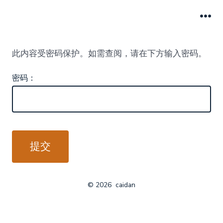
跳
至
菜
单
内
此内容受密码保护。如需查阅，请在下方输入密码。
容
密码：
© 2026
caidan