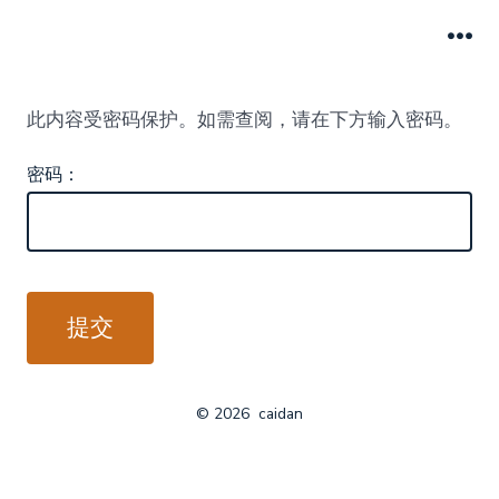
跳
至
菜
单
内
此内容受密码保护。如需查阅，请在下方输入密码。
容
密码：
© 2026
caidan