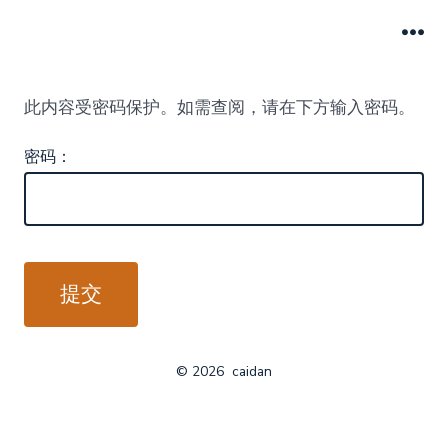
跳
至
菜
单
内
此内容受密码保护。如需查阅，请在下方输入密码。
容
密码：
© 2026
caidan