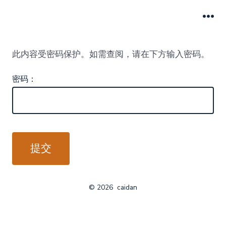
跳
至
菜
单
内
此内容受密码保护。如需查阅，请在下方输入密码。
容
密码：
© 2026
caidan