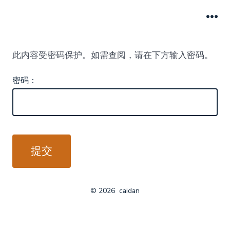
跳
至
菜
单
内
此内容受密码保护。如需查阅，请在下方输入密码。
容
密码：
© 2026
caidan