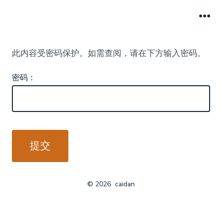
跳
至
菜
单
内
此内容受密码保护。如需查阅，请在下方输入密码。
容
密码：
© 2026
caidan