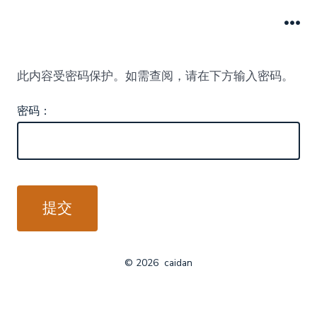
跳
至
菜
单
内
此内容受密码保护。如需查阅，请在下方输入密码。
容
密码：
© 2026
caidan