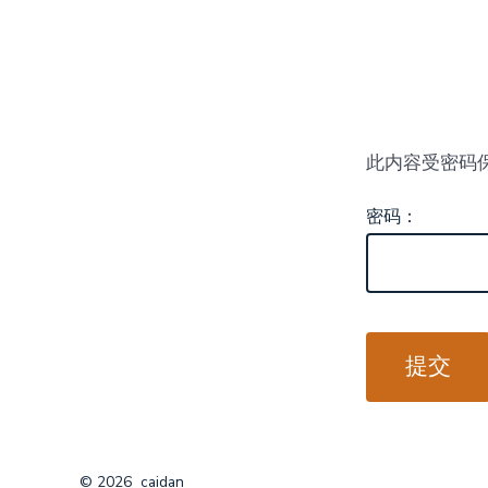
跳
至
内
容
此内容受密码
密码：
© 2026
caidan