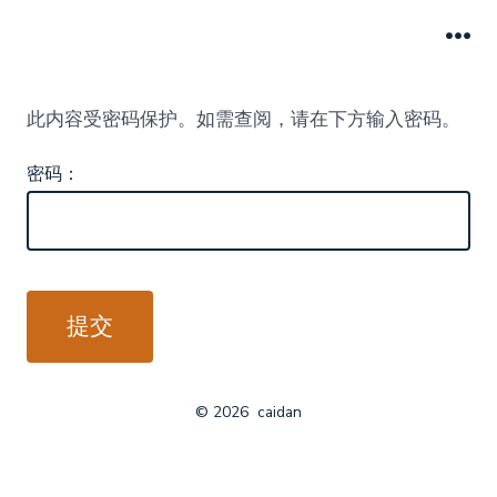
跳
至
菜
单
内
此内容受密码保护。如需查阅，请在下方输入密码。
容
密码：
© 2026
caidan