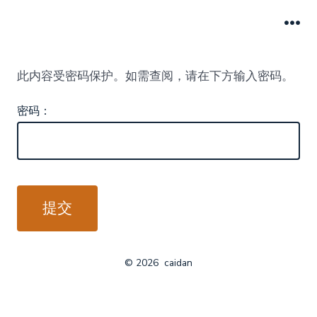
跳
至
菜
单
内
此内容受密码保护。如需查阅，请在下方输入密码。
容
密码：
© 2026
caidan