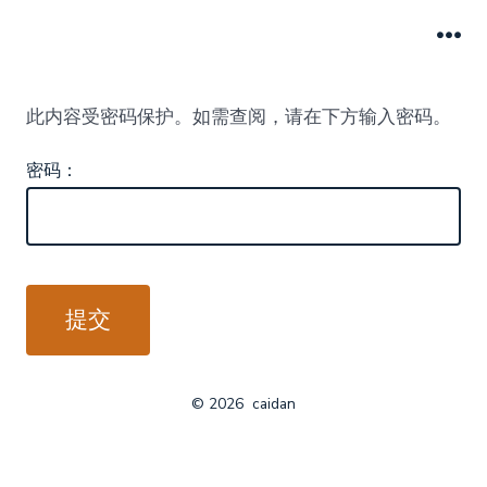
跳
至
菜
单
内
此内容受密码保护。如需查阅，请在下方输入密码。
容
密码：
© 2026
caidan