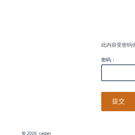
跳
至
内
容
此内容受密码
密码：
© 2026
caidan